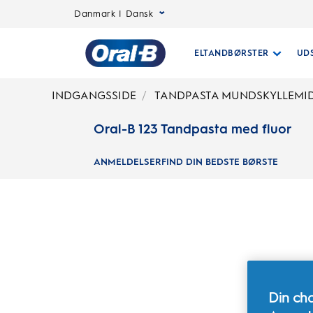
Danmark | Dansk
ELTANDBØRSTER
UD
Oral-
INDGANGSSIDE
TANDPASTA MUNDSKYLLEMI
Oral-B 123 Tandpasta med fluor
B
ANMELDELSER
FIND DIN BEDSTE BØRSTE
Startside
Din cha