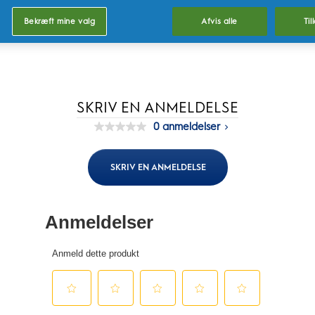
Bekræft mine valg
Afvis alle
Til
SKRIV EN ANMELDELSE
0 anmeldelser
Ingen
rating-
værdi
Samme
SKRIV EN ANMELDELSE
sidelink.