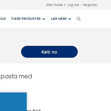
Start Guide
Log ind
Registrer
|
BUD
FLERE PRODUKTER
LÆR MERE
Køb nu
dpasta med
ed fluor og en frisk