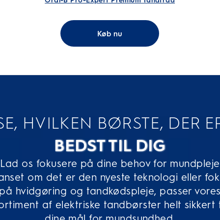
Oral-B Pro-Expert Premium Tandtråd
Køb nu
SE, HVILKEN BØRSTE, DER E
BEDST TIL DIG
Lad os fokusere på dine behov for mundpleje
nset om det er den nyeste teknologi eller fo
på hvidgøring og tandkødspleje, passer vore
ortiment af elektriske tandbørster helt sikkert t
dine mål for mundsundhed.