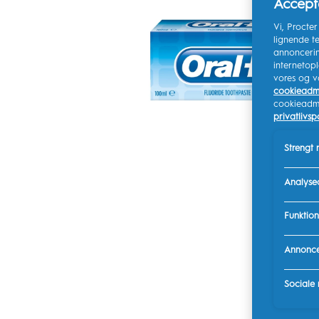
Accepté
Vi, Procte
lignende te
annoncerin
internetop
vores og v
cookieadmi
cookieadmin
privatlivspo
Strengt
Analyse
Funktion
Annonce
Sociale