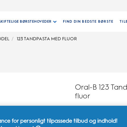
SKIFTELIGE BØRSTEHOVEDER
FIND DIN BEDSTE BØRSTE
TIL
DDEL
123 TANDPASTA MED FLUOR
Oral-B 123 Tan
fluor
0.0
(0)
0.0
ud
nce for personligt tilpassede tilbud og indhold!
af
5
Oral-B 123 Tandpasta m
stjerner.