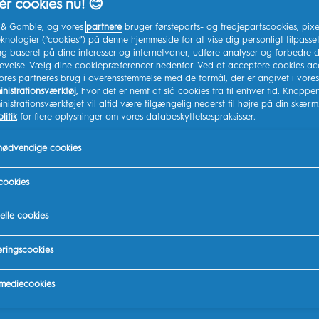
r cookies nu! 😊
smag af mynte
r & Gamble, og vores
partnere
bruger førsteparts- og tredjepartscookies, pixe
knologier (“cookies”) på denne hjemmeside for at vise dig personligt tilpasse
g baseret på dine interesser og internetvaner, udføre analyser og forbedre d
Kø
levelse. Vælg dine cookiepræferencer nedenfor. Ved at acceptere cookies ac
ores partneres brug i overensstemmelse med de formål, der er angivet i vores
nistrationsværktøj
, hvor det er nemt at slå cookies fra til enhver tid. Knappen 
istrationsværktøjet vil altid være tilgængelig nederst til højre på din skærm
litik
for flere oplysninger om vores databeskyttelsespraksisser.
 nødvendige cookies
cookies
elle cookies
ringscookies
 mediecookies