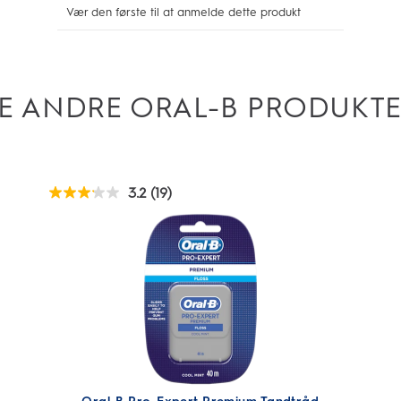
E ANDRE ORAL-B PRODUKT
3.2
(19)
3.2
ud
af
5
stjerner.
19
anmeldelser