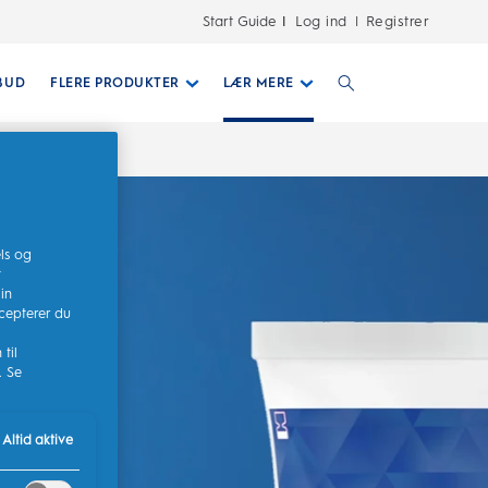
Start Guide
Log ind
Registrer
|
BUD
FLERE PRODUKTER
LÆR MERE
ls og
t
in
cepterer du
til
. Se
Altid aktive