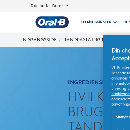
Danmark | Dansk
ELTANDBØRSTER
UD
Oral-
INDGANGSSIDE
TANDPASTA INGREDIENSER
Din cha
B
Accepté
Vi, Procte
lignende te
Startside
annoncerin
INGREDIENSER
internetop
vores og v
HVILKE I
cookieadmi
cookieadmin
privatlivspo
BRUGER V
Strengt
TANDPAST