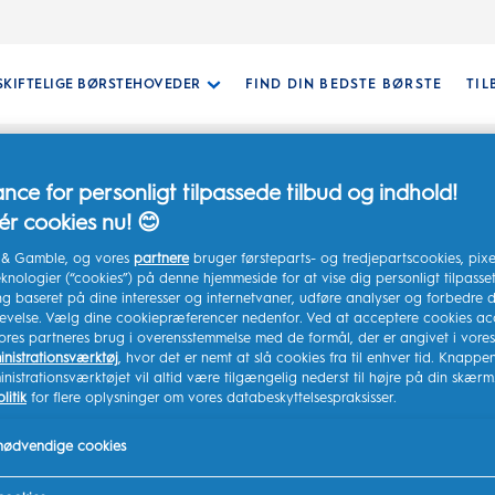
SKIFTELIGE BØRSTEHOVEDER
FIND DIN BEDSTE BØRSTE
TIL
nce for personligt tilpassede tilbud og indhold!
r cookies nu! 😊
r & Gamble, og vores
partnere
bruger førsteparts- og tredjepartscookies, pixe
knologier (“cookies”) på denne hjemmeside for at vise dig personligt tilpasse
g baseret på dine interesser og internetvaner, udføre analyser og forbedre d
levelse. Vælg dine cookiepræferencer nedenfor. Ved at acceptere cookies ac
ores partneres brug i overensstemmelse med de formål, der er angivet i vores
NGREDIENSER
nistrationsværktøj
, hvor det er nemt at slå cookies fra til enhver tid. Knappen 
istrationsværktøjet vil altid være tilgængelig nederst til højre på din skærm
litik
for flere oplysninger om vores databeskyttelsespraksisser.
I I VORES
 nødvendige cookies
A?