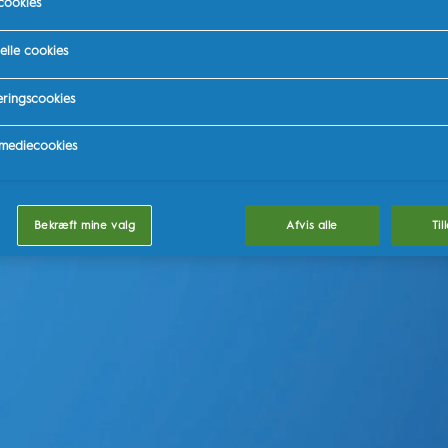
cookies
elle cookies
ringscookies
 mediecookies
Bekræft mine valg
Afvis alle
Til