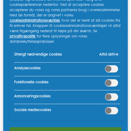
cookiepræferencer nedenfor. Ved at acceptere cookies
accepterer du vores og vores partneres brug i overensstemmelse
med de formål, der er angivet i vores
cookieadministrationsværktøj
, hvor det er nemt at slå cookies fra
til enhver tid. Knappen til cookieadministrationsværktøjet vil altid
være tilgængelig nederst til højre på din skærm. Se
privatlivspolitik
for flere oplysninger om vores
Farver
databeskyttelsespraksisser.
Strengt nødvendige cookies
Altid aktive
Hvid
Analysecookies
Oral-B Vitality genopladelig eltandbørste
Funktionelle cookies
giver en klinisk dokumenteret bedre
rengøring sammenlignet med en
Annonceringscookies
almindelig tandbørste.
SE MERE
Sociale mediecookies
HØJDEPUNKTER
Basistandbørsten, der giver dig en almindelig