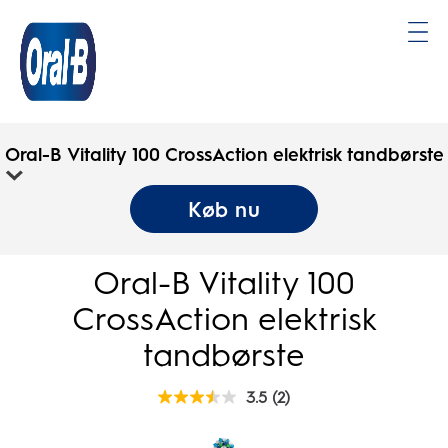
Oral-
B
Oral-B Vitality 100 CrossAction elektrisk tandbørste
Startside
Køb nu
Oral-B Vitality 100
CrossAction elektrisk
tandbørste
3.5
(2)
3.5
ud
af
5
stjerner.