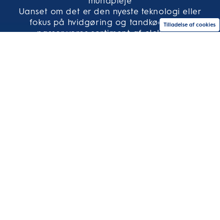
mundpleje
Uanset om det er den nyeste teknologi eller
fokus på hvidgøring og tandkødspleje,
Tilladelse af cookies
passer vores sortiment af elektriske
tandbørster helt sikkert til dine mål for
mundsundhed.
Kom godt i gang