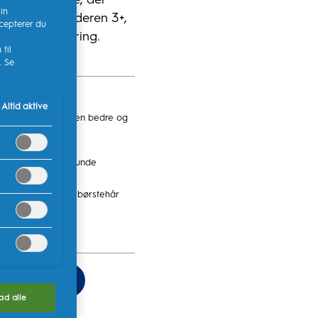
in
 til børn i alderen 3+,
cepterer du
fektiv rengøring.
til
. Se
Altid aktive
ørste til at opnå en bedre og
g fra 3+
r passer til små munde
med ekstra bløde børstehår
b nu
lad alle