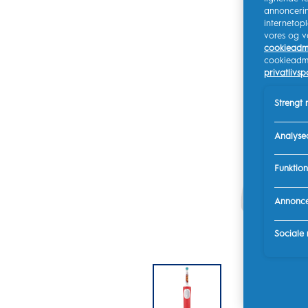
annoncerin
internetop
vores og v
cookieadmi
cookieadmin
privatlivspo
Strengt
Analyse
Funktion
Annonce
Sociale