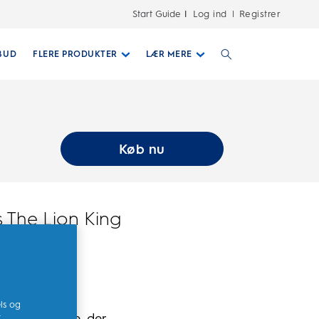
Start Guide
Log ind
Registrer
|
BUD
FLERE PRODUKTER
LÆR MERE
Køb nu
s The Lion King
ørste
ls og
isk tandbørste, der
t