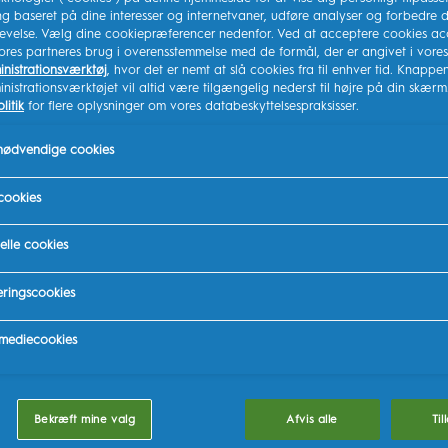
g baseret på dine interesser og internetvaner, udføre analyser og forbedre d
anbefales af tandlæger
levelse. Vælg dine cookiepræferencer nedenfor. Ved at acceptere cookies ac
giver en nænsom og ef
ores partneres brug i overensstemmelse med de formål, der er angivet i vores
nistrationsværktøj
, hvor det er nemt at slå cookies fra til enhver tid. Knappen 
SE MERE
istrationsværktøjet vil altid være tilgængelig nederst til højre på din skærm
litik
for flere oplysninger om vores databeskyttelsespraksisser.
HØJDEPUNKTER
 nødvendige cookies
Den uundværlige tandb
mere nænsom rengørin
cookies
Rundt børstehoved, de
elle cookies
Skånsom ved tandkød 
ringscookies
SE MERE
 mediecookies
Kø
Bekræft mine valg
Afvis alle
Til