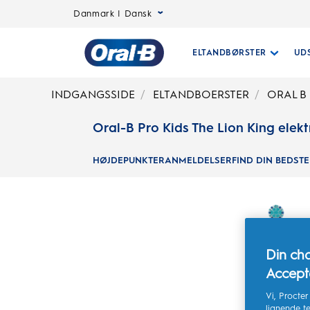
Danmark | Dansk
ELTANDBØRSTER
UD
Oral-
INDGANGSSIDE
ELTANDBOERSTER
ORAL B
Oral-B Pro Kids The Lion King elek
B
HØJDEPUNKTER
ANMELDELSER
FIND DIN BEDST
Startside
Din cha
Accepté
Vi, Procte
lignende te