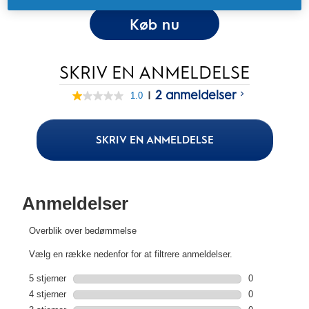
Køb nu
SKRIV EN ANMELDELSE
2 anmeldelser
|
1.0
1.0
out
of
5
SKRIV EN ANMELDELSE
stars,
average
rating
value.
Read
2
Reviews.
Samme
sidelink.