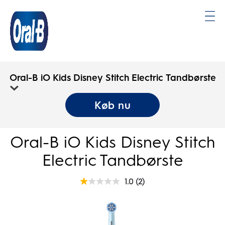
Oral-
B
Oral-B iO Kids Disney Stitch Electric Tandbørste
Startside
Køb nu
Oral-B iO Kids Disney Stitch
Electric Tandbørste
1.0
(2)
1.0
ud
af
5
stjerner.
2
anmeldelser