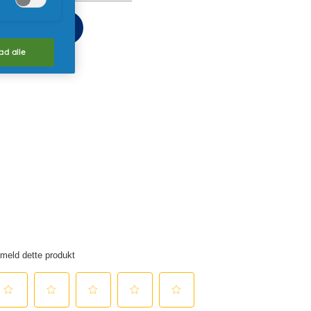
b nu
lad alle