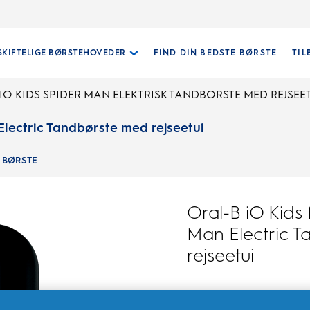
SKIFTELIGE BØRSTEHOVEDER
FIND DIN BEDSTE BØRSTE
TIL
IO KIDS SPIDER MAN ELEKTRISK TANDBORSTE MED REJSEE
Electric Tandbørste med rejseetui
E BØRSTE
Oral-B iO Kids
Man Electric 
rejseetui
1.0
(2)
1.0
ud