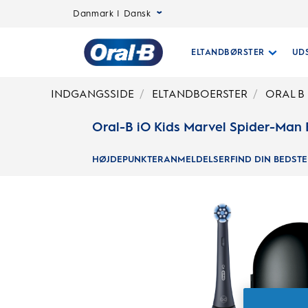
Danmark | Dansk
ELTANDBØRSTER
UD
Oral-
INDGANGSSIDE
ELTANDBOERSTER
ORAL B 
Oral-B iO Kids Marvel Spider-Man 
B
HØJDEPUNKTER
ANMELDELSER
FIND DIN BEDST
Startside