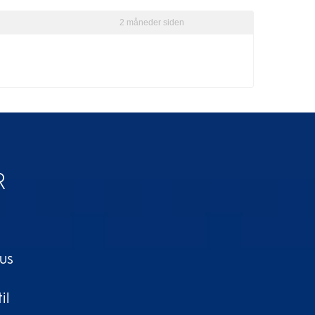
R
kus
s
il