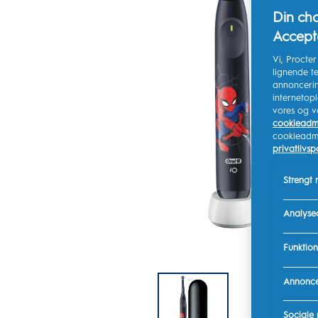
Din cha
Accepté
Vi, Procte
lignende te
annoncerin
internetop
vores og v
cookieadmi
cookieadmin
privatlivspo
Strengt
Analyse
Funktion
Annonce
Sociale