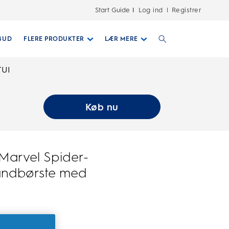
Start Guide
Log ind
Registrer
|
BUD
FLERE PRODUKTER
LÆR MERE
TUI
Køb nu
 Marvel Spider-
Tandbørste med