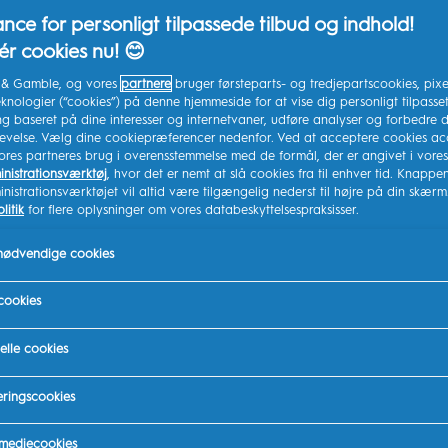
af
5
nce for personligt tilpassede tilbud og indhold!
Den elektriske Oral-B
stjerner.
2
r cookies nu! 😊
anmeldelser
designet i samarbejd
tandlæger til børn fr
r & Gamble, og vores
partnere
bruger førsteparts- og tredjepartscookies, pixe
knologier (“cookies”) på denne hjemmeside for at vise dig personligt tilpasse
og effektiv børstning.
g baseret på dine interesser og internetvaner, udføre analyser og forbedre d
levelse. Vælg dine cookiepræferencer nedenfor. Ved at acceptere cookies ac
SE MERE
ores partneres brug i overensstemmelse med de formål, der er angivet i vores
nistrationsværktøj
, hvor det er nemt at slå cookies fra til enhver tid. Knappen 
HØJDEPUNKTER
istrationsværktøjet vil altid være tilgængelig nederst til højre på din skærm
litik
for flere oplysninger om vores databeskyttelsespraksisser.
Vores bedste teknologi 
huller, nænsom mod ta
 nødvendige cookies
samarbejde med og go
cookies
Renere tænder på svær
huller begynder
elle cookies
Skånsom mod rokketæ
ringscookies
SE MERE
 mediecookies