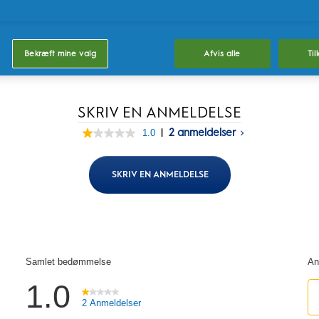
Kø
Bekræft mine valg
Afvis alle
Til
SKRIV EN ANMELDELSE
|
2 anmeldelser
1.0
1.0
out
of
5
SKRIV EN ANMELDELSE
stars,
average
rating
value.
Read
2
Reviews.
Samme
sidelink.