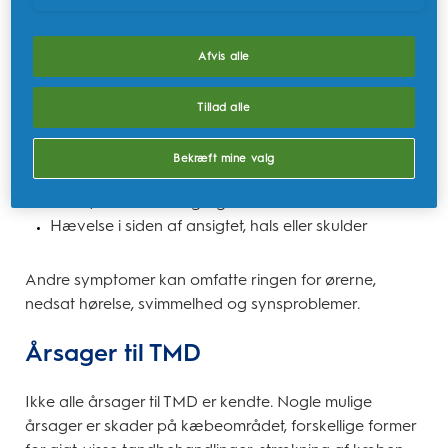
herunder øret
Rygsmerter
Manglende evne til at åbne munden på
Afvis alle
komfortabel vis
Klikkende, poppende eller skurrende lyde i
Tillad alle
kæbeleddet
Låsning af kæben ved forsøg på at åbne munden
Bekræft mine valg
Hovedpine
Et bid, der er ubehageligt eller føles "ved siden af"
Hævelse i siden af ansigtet, hals eller skulder
Andre symptomer kan omfatte ringen for ørerne,
nedsat hørelse, svimmelhed og synsproblemer.
Årsager til TMD
Ikke alle årsager til TMD er kendte. Nogle mulige
årsager er skader på kæbeområdet, forskellige former