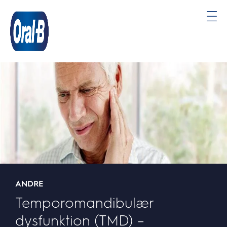
Oral-
B
Startside
ANDRE
Temporomandibulær
dysfunktion (TMD) –