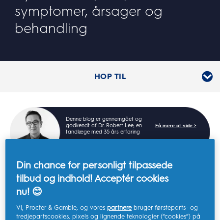
symptomer, årsager og
behandling
HOP TIL
Denne blog er gennemgået og
godkendt af Dr. Robert Lee, en
Få mere at vide >
tandlæge med 35 års erfaring
Din chance for personligt tilpassede
tilbud og indhold! Acceptér cookies
nu! 😊
Hvad er temporomandibulær
Vi, Procter & Gamble, og vores
partnere
bruger førsteparts- og
dysfunktion (TMD)?
tredjepartscookies, pixels og lignende teknologier (“cookies”) på