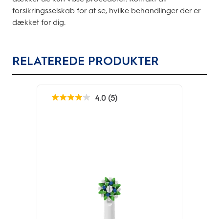
forsikringsselskab for at se, hvilke behandlinger der er
dækket for dig.
RELATEREDE PRODUKTER
4.0
(5)
4.0
ud
af
5
stjerner.
5
anmeldelser