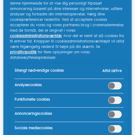
denne hjemmeside for at vise dig personligt tilpasset
annoncering baseret på dine interesser og internetvaner, udføre
TMD står for temporomandibulær dysfunktion og
analyser og forbedre din internetoplevelse. Vælg dine
involverer dysfunktion af leddene i kæben. Husk på, at
cookiepræferencer nedenfor. Ved at acceptere cookies
lejlighedsvis ubehag i kæbeled eller tyggemuskler er
accepterer du vores og vores partneres brug i overensstemmelse
med de formål, der er angivet i vores
almindeligt og ikke giver anledning til bekymring.
cookieadministrationsværktøj
, hvor det er nemt at slå cookies fra
Mange mennesker med TMD-problemer får det bedre
til enhver tid. Knappen til cookieadministrationsværktøjet vil altid
uden behandling. Ofte forsvinder problemet af sig selv
være tilgængelig nederst til højre på din skærm. Se
privatlivspolitik
for flere oplysninger om vores
i løbet af flere uger eller måneder.
databeskyttelsespraksisser.
Symptomer på TMD
Strengt nødvendige cookies
Altid aktive
Smerter er det mest almindelige symptom på TMD;
Analysecookies
nogle mennesker har dog ingen smerter, men har
stadig problemer med at bruge deres kæber.
Funktionelle cookies
Specifikke TMD-symptomer omfatter:
Annonceringscookies
Ansigtssmerter
Sociale mediecookies
Smerter i kæbeled
og nærliggende områder,