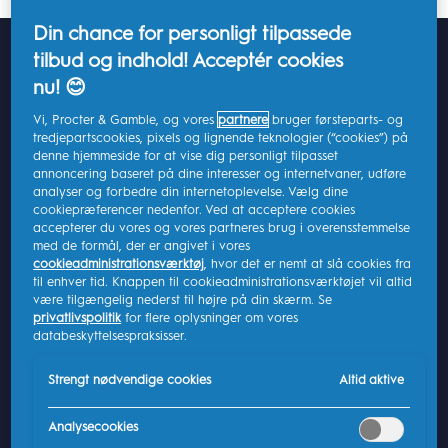
Din chance for personligt tilpassede
Vigtige pointer
tilbud og indhold! Acceptér cookies
Der er flere forskellige årsager til hævede smagsløg, men de
nu! 😊
kan opstå af noget så simpelt som at spise krydret mad. Du
Vi, Procter & Gamble, og vores
partnere
bruger førsteparts- og
kan også få dem i mere alvorlige tilfælde som en allergisk
tredjepartscookies, pixels og lignende teknologier (“cookies”) på
reaktion eller et traume i munden.
denne hjemmeside for at vise dig personligt tilpasset
annoncering baseret på dine interesser og internetvaner, udføre
I de fleste tilfælde vil hævede smagsløg ikke kræve et besøg
analyser og forbedre din internetoplevelse. Vælg dine
hos lægen eller tandlægen. Men hvis du fortsat har hævede
cookiepræferencer nedenfor. Ved at acceptere cookies
smagsløg efter en uge, og de stadig er smertefulde, bør du
accepterer du vores og vores partneres brug i overensstemmelse
opsøge en læge og få en ordentlig diagnose
med de formål, der er angivet i vores
cookieadministrationsværktøj
, hvor det er nemt at slå cookies fra
For at mindske risikoen for hævede smagsløg skal du sørge
til enhver tid. Knappen til cookieadministrationsværktøjet vil altid
for at have en god mundplejerutine. Det betyder, at du skal
være tilgængelig nederst til højre på din skærm. Se
børste tænder mindst to gange om dagen, bruge tandtråd
privatlivspolitik
for flere oplysninger om vores
og mundskylle samt besøge din tandlæge og tandplejer til
databeskyttelsespraksisser.
regelmæssige undersøgelser
Strengt nødvendige cookies
Altid aktive
Stress og angst kan forårsage hævede smagsløg, hvilket
viser, hvor tæt din mundhygiejne er forbundet med dit
fysiske og mentale velbefindende. Det er vigtigt for hele din
Analysecookies
krop og dit sind, at du tager dig af din generelle sundhed.