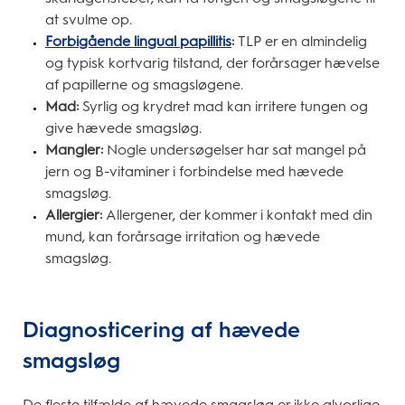
at svulme op.
Forbigående lingual papillitis
:
TLP er en almindelig
og typisk kortvarig tilstand, der forårsager hævelse
af papillerne og smagsløgene.
Mad:
Syrlig og krydret mad kan irritere tungen og
give hævede smagsløg.
Mangler:
Nogle undersøgelser har sat mangel på
jern og B-vitaminer i forbindelse med hævede
smagsløg.
Allergier:
Allergener, der kommer i kontakt med din
mund, kan forårsage irritation og hævede
smagsløg.
Diagnosticering af hævede
smagsløg
De fleste tilfælde af hævede smagsløg er ikke alvorlige