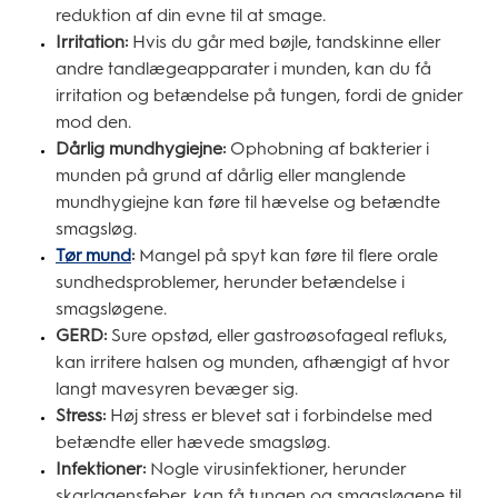
reduktion af din evne til at smage.
Irritation:
Hvis du går med bøjle, tandskinne eller
andre tandlægeapparater i munden, kan du få
irritation og betændelse på tungen, fordi de gnider
mod den.
Dårlig mundhygiejne:
Ophobning af bakterier i
munden på grund af dårlig eller manglende
mundhygiejne kan føre til hævelse og betændte
smagsløg.
Tør mund
:
Mangel på spyt kan føre til flere orale
sundhedsproblemer, herunder betændelse i
smagsløgene.
GERD:
Sure opstød, eller gastroøsofageal refluks,
kan irritere halsen og munden, afhængigt af hvor
langt mavesyren bevæger sig.
Stress:
Høj stress er blevet sat i forbindelse med
betændte eller hævede smagsløg.
Infektioner:
Nogle virusinfektioner, herunder
skarlagensfeber, kan få tungen og smagsløgene til