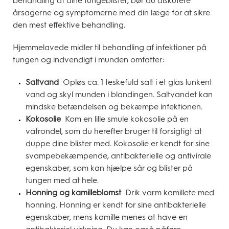
behandling af dine tungeblister, bør du diskutere
årsagerne og symptomerne med din læge for at sikre
den mest effektive behandling.
Hjemmelavede midler til behandling af infektioner på
tungen og indvendigt i munden omfatter:
Saltvand
Opløs ca. 1 teskefuld salt i et glas lunkent
vand og skyl munden i blandingen. Saltvandet kan
mindske betændelsen og bekæmpe infektionen.
Kokosolie
Kom en lille smule kokosolie på en
vatrondel, som du herefter bruger til forsigtigt at
duppe dine blister med. Kokosolie er kendt for sine
svampebekæmpende, antibakterielle og antivirale
egenskaber, som kan hjælpe sår og blister på
tungen med at hele.
Honning og kamilleblomst
Drik varm kamillete med
honning. Honning er kendt for sine antibakterielle
egenskaber, mens kamille menes at have en