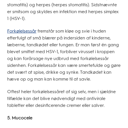
stomatitis) og herpes (herpes stomatitis). Sidstnævnte
er smitsom og skyldes en infektion med herpes simplex
1 (HSV-1).
Forkølelsessår
fremstår som kløe og svie i huden
efterfulgt af små blærer på indersiden af kinderne,
læberne, tandkødet eller tungen. Er man først én gang
blevet smittet med HSV-1, forbliver virusset i kroppen
og kan forårsage nye udbrud med forkølelsessår
sidenhen. Forkølelsessår kan være smertefulde og gøre
det svært at spise, drikke og synke. Tandkødet kan
hæve op og man kan komme til at savle.
Oftest heler forkølelsessåret af sig selv, men i sjældne
tilfælde kan det blive nødvendigt med antivirale
tabletter eller desinficerende cremer eller salver.
5. Mucocele