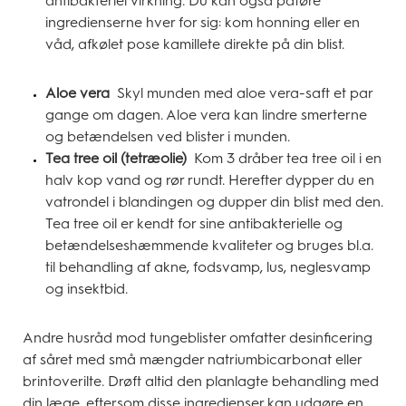
antibakteriel virkning. Du kan også påføre
ingredienserne hver for sig: kom honning eller en
våd, afkølet pose kamillete direkte på din blist.
Aloe vera
Skyl munden med aloe vera-saft et par
gange om dagen. Aloe vera kan lindre smerterne
og betændelsen ved blister i munden.
Tea tree oil (tetræolie)
Kom 3 dråber tea tree oil i en
halv kop vand og rør rundt. Herefter dypper du en
vatrondel i blandingen og dupper din blist med den.
Tea tree oil er kendt for sine antibakterielle og
betændelseshæmmende kvaliteter og bruges bl.a.
til behandling af akne, fodsvamp, lus, neglesvamp
og insektbid.
Andre husråd mod tungeblister omfatter desinficering
af såret med små mængder natriumbicarbonat eller
brintoverilte. Drøft altid den planlagte behandling med
din læge, eftersom disse ingredienser kan udgøre en