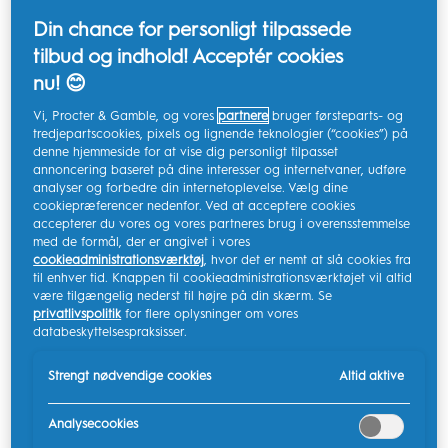
eller ubehag i dette område føles næsten uudholdelig.
Din chance for personligt tilpassede
Tungen er et meget følsomt og fleksibelt organ med
tilbud og indhold! Acceptér cookies
helt op til 4.000 smagsløg. Dermed spiller tungen en
nu! 😊
vigtig rolle i vores velbefindende og fortæller samtidig
en hel del om mundens sundhed.
Vi, Procter & Gamble, og vores
partnere
bruger førsteparts- og
tredjepartscookies, pixels og lignende teknologier (“cookies”) på
denne hjemmeside for at vise dig personligt tilpasset
En sund tunge har en lyserød nuance med små dupper
annoncering baseret på dine interesser og internetvaner, udføre
kaldet "papiller" på over- og undersiden. En blist på
analyser og forbedre din internetoplevelse. Vælg dine
tungen er et hvidligt sår i mundhulens slimhinde, der
cookiepræferencer nedenfor. Ved at acceptere cookies
accepterer du vores og vores partneres brug i overensstemmelse
ofte gør ondt og er fyldt med en klar væske, blod eller
med de formål, der er angivet i vores
pus.
cookieadministrationsværktøj
, hvor det er nemt at slå cookies fra
til enhver tid. Knappen til cookieadministrationsværktøjet vil altid
Det er dog ingen grund til at blive forskrækket ved
være tilgængelig nederst til højre på din skærm. Se
privatlivspolitik
for flere oplysninger om vores
synet af en blist på tungen, eftersom de fleste oplever
databeskyttelsespraksisser.
at få blister på tungen eller i munden fra tid til anden.
Blæner, after eller blister på tungen kan have en lang
Strengt nødvendige cookies
Altid aktive
række forskellige årsager, men fælles for dem alle er, at
de fleste forsvinder af sig selv inden for kort tid eller er
Analysecookies
lette at behandle.