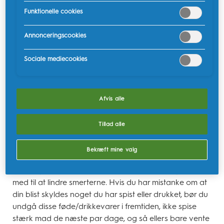
Funktionelle cookies
Årsager til blister på tungen
Annonceringscookies
Her får du en oversigt over de vigtigste årsager til
blister på tungen.
Sociale mediecookies
1. Skader på tungen
Afvis alle
Du kan brænde tungen på varm mad og drikke eller
komme til at bide i den, ligesom visse fødevarer kan
skade tungen. Resultatet kan være blister eller åbne sår
Tillad alle
i munden.
Bekræft mine valg
Har du brændt tungen kan smerten lindres med
isterninger eller kolde drikke. Ibuprofen kan også være
med til at lindre smerterne. Hvis du har mistanke om at
din blist skyldes noget du har spist eller drukket, bør du
undgå disse føde/drikkevarer i fremtiden, ikke spise
stærk mad de næste par dage, og så ellers bare vente