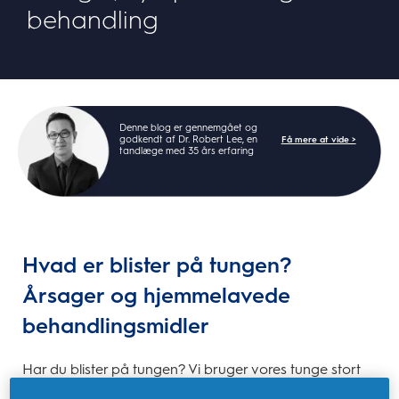
behandling
Denne blog er gennemgået og
godkendt af Dr. Robert Lee, en
Få mere at vide >
tandlæge med 35 års erfaring
Hvad er blister på tungen?
Årsager og hjemmelavede
behandlingsmidler
Har du blister på tungen? Vi bruger vores tunge stort
set hele tiden, og derfor kan selv den mindste smerte