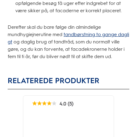
opfølgende besøg få uger efter indgrebet for at
være sikker på, at facaderne er korrekt placeret.
Derefter skal du bare følge din almindelige
mundhygiejnerutine med
tandbørstning to gange dagli
gt
og daglig brug af tandtråd, som du normalt ville
gøre, og du kan forvente, at facadekronerne holder i
fem til ti år, før du bliver nødt til at skifte dem ud.
RELATEREDE PRODUKTER
4.0
(5)
4.0
ud
af
5
stjerner.
5
anmeldelser