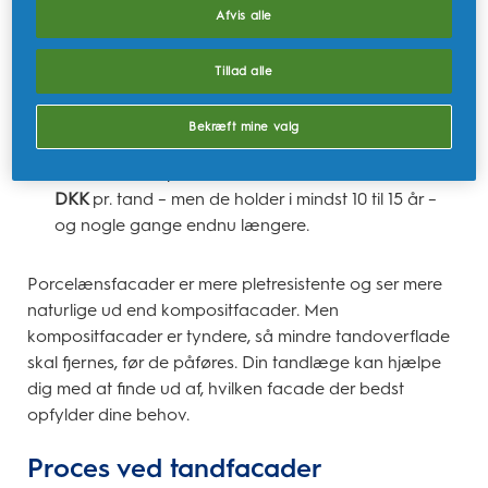
Porcelænsfacader.
Også kendt som indirekte
Afvis alle
facader, og disse belægninger er skræddersyet til
at passe til dine tænder, så de kræver to
Tillad alle
tandlægebesøg til proceduren – et til at tage mål af
dine tænder til facaderne, og et andet til at sætte
Bekræft mine valg
facaderne på plads. Porcelænsfaceder koster
mere end kompositfacader - normalt mindst
7000
DKK
pr. tand – men de holder i mindst 10 til 15 år –
og nogle gange endnu længere.
Porcelænsfacader er mere pletresistente og ser mere
naturlige ud end kompositfacader. Men
kompositfacader er tyndere, så mindre tandoverflade
skal fjernes, før de påføres. Din tandlæge kan hjælpe
dig med at finde ud af, hvilken facade der bedst
opfylder dine behov.
Proces ved tandfacader