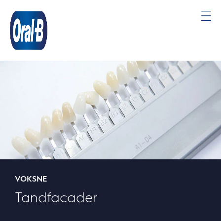
Oral-
B
Startside
VOKSNE
Tandfacader