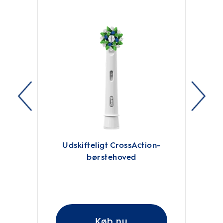
Udskifteligt CrossAction-
børstehoved
Køb nu