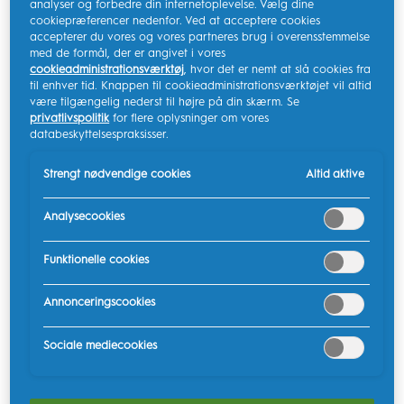
analyser og forbedre din internetoplevelse. Vælg dine
med facader er generelt kosmetisk, men du kan få dem
cookiepræferencer nedenfor. Ved at acceptere cookies
påsat som del af en overordnet tand-makeover, der
accepterer du vores og vores partneres brug i overensstemmelse
med de formål, der er angivet i vores
omfatter
behandling af tandkødssygdomme
.
cookieadministrationsværktøj
, hvor det er nemt at slå cookies fra
til enhver tid. Knappen til cookieadministrationsværktøjet vil altid
Tandfacader er pletresistente harpiksbaserede
være tilgængelig nederst til højre på din skærm. Se
komposit- eller porcelænsdæksler, der limes til tandens
privatlivspolitik
for flere oplysninger om vores
databeskyttelsespraksisser.
forside. De kan skabe et kosmetisk tilfredsstillende
udseende ved at dække tænder, der er misfarvede,
Strengt nødvendige cookies
Altid aktive
misformede eller flækkede.
Analysecookies
Hvor meget koster tandfacader?
Funktionelle cookies
Prisen for tandfacader varierer efter type:
Annonceringscookies
Kompositfacader.
Også kendt som direkte facader,
og disse belægninger påføres tænderne ved et
Sociale mediecookies
enkelt tandlægebesøg og koster omkring
1500 DKK
pr. tand. De holder normalt fra fem til syv år og skal
derefter udskiftes.