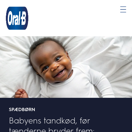
Oral-
B
Startside
SPÆDBØRN
Babyens tandkød, før
tænderne bryder frem: