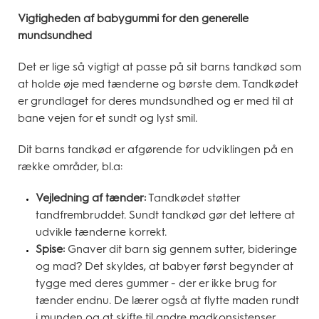
Vigtigheden af babygummi for den generelle
mundsundhed
Det er lige så vigtigt at passe på sit barns tandkød som
at holde øje med tænderne og børste dem. Tandkødet
er grundlaget for deres mundsundhed og er med til at
bane vejen for et sundt og lyst smil.
Dit barns tandkød er afgørende for udviklingen på en
række områder, bl.a:
Vejledning af tænder:
Tandkødet støtter
tandfrembruddet. Sundt tandkød gør det lettere at
udvikle tænderne korrekt.
Spise:
Gnaver dit barn sig gennem sutter, bideringe
og mad? Det skyldes, at babyer først begynder at
tygge med deres gummer - der er ikke brug for
tænder endnu. De lærer også at flytte maden rundt
i munden og at skifte til andre madkonsistenser.