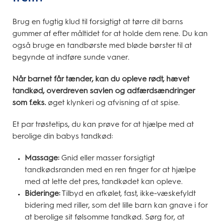
Brug en fugtig klud til forsigtigt at tørre dit barns
gummer af efter måltidet for at holde dem rene. Du kan
også bruge en tandbørste med bløde børster til at
begynde at indføre sunde vaner.
Når barnet får tænder, kan du opleve rødt, hævet
tandkød, overdreven savlen og adfærdsændringer
som f.eks.
øget klynkeri og afvisning af at spise.
Et par trøstetips, du kan prøve for at hjælpe med at
berolige din babys tandkød:
Massage:
Gnid eller masser forsigtigt
tandkødsranden med en ren finger for at hjælpe
med at lette det pres, tandkødet kan opleve.
Bideringe:
Tilbyd en afkølet, fast, ikke-væskefyldt
bidering med riller, som det lille barn kan gnave i for
at berolige sit følsomme tandkød. Sørg for, at