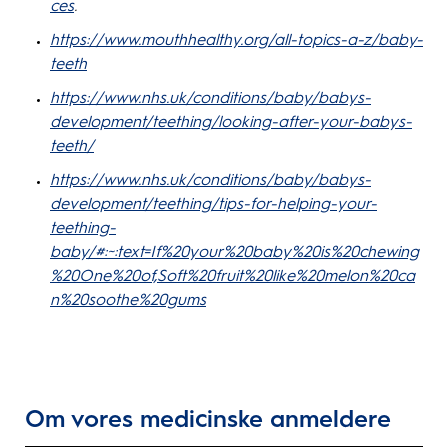
ces
.
https://www.mouthhealthy.org/all-topics-a-z/baby-
teeth
https://www.nhs.uk/conditions/baby/babys-
development/teething/looking-after-your-babys-
teeth/
https://www.nhs.uk/conditions/baby/babys-
development/teething/tips-for-helping-your-
teething-
baby/#:~:text=If%20your%20baby%20is%20chewing
%20One%20of,Soft%20fruit%20like%20melon%20ca
n%20soothe%20gums
Om vores medicinske anmeldere