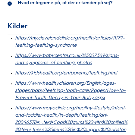
Hvad er tegnene på, at der er tænder på vej?
Kilder
https://my.clevelandclinic.org/health/articles/11179-
teething-teething-syndrome
https://www.babycentre.co.uk/l25007369/signs-
and-symptoms-of-teething-photos
https://kidshealth.org/en/parents/teething.html
https://www.healthychildren.org/English/ages-
stages/baby/teething-tooth-care/Pages/How-to-
Prevent-Tooth-Decay-in-Your-Baby.aspx
https://www.mayoclinic.org/healthy-lifestyle/infant-
and-toddler-health/in-depth/teething/art-
20046378#:~:text=Cool%20gums%20with%20chilled%
20items,these%20items%20in%20sugary%20substan