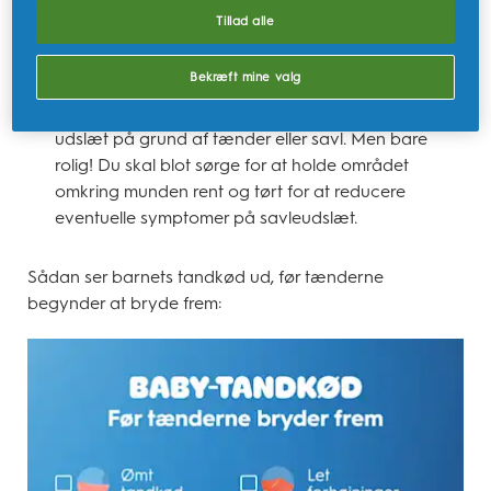
Bump:
Tandkødet bliver mere ujævnt i konsistensen,
Tillad alle
når tanden begynder at bevæge sig væk fra
tandkødsranden.
Bekræft mine valg
Overdreven savlen:
Babyer producerer en masse
ekstra spyt, når de får tænder, og det kan give
udslæt på grund af tænder eller savl. Men bare
rolig! Du skal blot sørge for at holde området
omkring munden rent og tørt for at reducere
eventuelle symptomer på savleudslæt.
Sådan ser barnets tandkød ud, før tænderne
begynder at bryde frem: