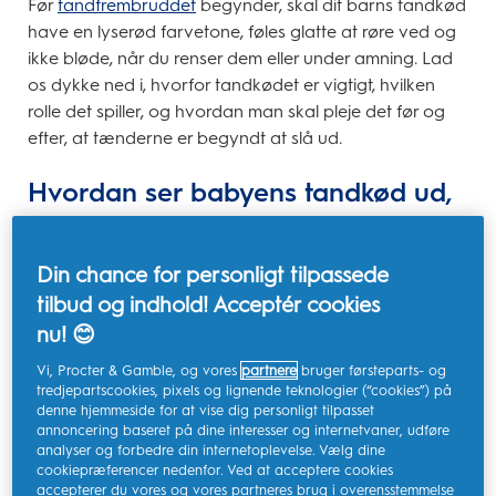
Før
tandfrembruddet
begynder, skal dit barns tandkød
have en lyserød farvetone, føles glatte at røre ved og
ikke bløde, når du renser dem eller under amning. Lad
os dykke ned i, hvorfor tandkødet er vigtigt, hvilken
rolle det spiller, og hvordan man skal pleje det før og
efter, at tænderne er begyndt at slå ud.
Hvordan ser babyens tandkød ud,
før tænderne bryder frem?
Din chance for personligt tilpassede
Her er en hurtig opsummering af, hvordan dit barns
tilbud og indhold! Acceptér cookies
sunde tandkød bør se ud:
nu! 😊
Farve på tandkød:
Normalt har sundt baby
Vi, Procter & Gamble, og vores
partnere
bruger førsteparts- og
tandkød en lyserød farvetone; nogle variationer er
tredjepartscookies, pixels og lignende teknologier (“cookies”) på
denne hjemmeside for at vise dig personligt tilpasset
almindelige afhængigt af genetik og etnicitet.
annoncering baseret på dine interesser og internetvaner, udføre
Konsistens af tandkød:
Før barnet får tænder, skal
analyser og forbedre din internetoplevelse. Vælg dine
gummerne være glatte og faste uden ujævnheder.
cookiepræferencer nedenfor. Ved at acceptere cookies
accepterer du vores og vores partneres brug i overensstemmelse
Blødende tandkød:
Der bør ikke være tegn på