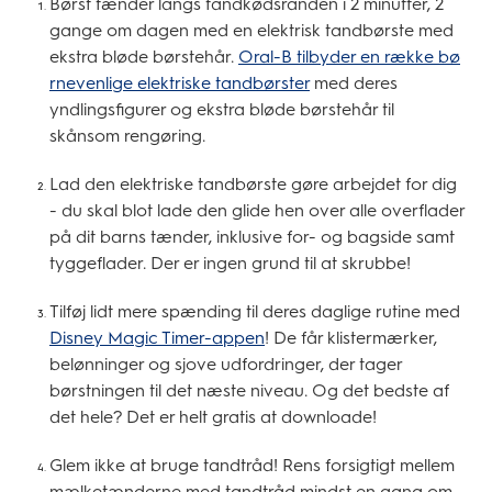
Børst tænder langs tandkødsranden i 2 minutter, 2
gange om dagen med en elektrisk tandbørste med
ekstra bløde børstehår.
Oral-B tilbyder en række bø
rnevenlige elektriske tandbørster
med deres
yndlingsfigurer og ekstra bløde børstehår til
skånsom rengøring.
Lad den elektriske tandbørste gøre arbejdet for dig
- du skal blot lade den glide hen over alle overflader
på dit barns tænder, inklusive for- og bagside samt
tyggeflader. Der er ingen grund til at skrubbe!
Tilføj lidt mere spænding til deres daglige rutine med
Disney Magic Timer-appen
! De får klistermærker,
belønninger og sjove udfordringer, der tager
børstningen til det næste niveau. Og det bedste af
det hele? Det er helt gratis at downloade!
Glem ikke at bruge tandtråd! Rens forsigtigt mellem
mælketænderne med tandtråd mindst en gang om