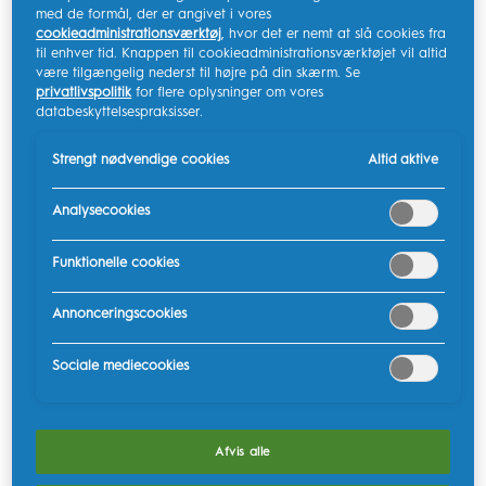
med de formål, der er angivet i vores
tandkødsblødning, før tænderne begynder at slå
cookieadministrationsværktøj
, hvor det er nemt at slå cookies fra
ud, især efter tandrensninger eller når din baby
til enhver tid. Knappen til cookieadministrationsværktøjet vil altid
være tilgængelig nederst til højre på din skærm. Se
tygger.
privatlivspolitik
for flere oplysninger om vores
databeskyttelsespraksisser.
Når tænderne begynder at slå ud, vil den lilles tandkød
helt sikkert vise tegn på forandring. Her er, hvad du
Strengt nødvendige cookies
Altid aktive
skal kigge efter ifølge
Cleveland Clinic
:
Analysecookies
Rødt eller hævet tandkød:
Lidt hævelse eller
betændelse i tandkødet er meget almindeligt og er
Funktionelle cookies
ofte det første tegn på, at tænderne er begyndt at
slå ud.
Annonceringscookies
Ømhed:
Tandkødet er følsomt at røre ved, når den
nye tand begynder at lægge pres på
Sociale mediecookies
tandkødsranden, før den kommer frem.
Hvide pletter:
Der kan være små hvide pletter på
tandkødsranden, det er spidsen af den lille tand,
Afvis alle
der begynder at vise sig.