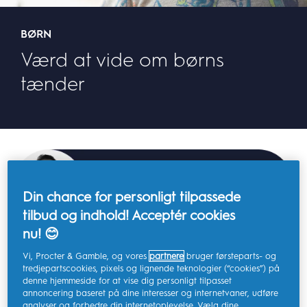
BØRN
Værd at vide om børns
tænder
Denne blog er gennemgået og
godkendt af Dr. Robert Lee, en
Få mere at vide >
tandlæge med 35 års erfaring
Din chance for personligt tilpassede
tilbud og indhold! Acceptér cookies
nu! 😊
Vi, Procter & Gamble, og vores
partnere
bruger førsteparts- og
Forebyggende foranstaltninger ifm.
tredjepartscookies, pixels og lignende teknologier (“cookies”) på
denne hjemmeside for at vise dig personligt tilpasset
god mundhygiejne
annoncering baseret på dine interesser og internetvaner, udføre
analyser og forbedre din internetoplevelse. Vælg dine