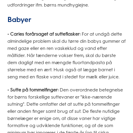
udfordringer ifm. børns mundhygiejne.
Babyer
• Caries forårsaget af sutteflasker:
For at undgå dette
almindelige problem skal du tørre din babys gummer af
med gaze eller en ren vaskeklud og vand efter
måltider. Når tænderne vokser frem, skal du børste
dem dagligt med en mængde fluortandpasta på
størrelse med en ært. Husk også at lægge barnet i
seng med en flaske vand i stedet for mælk eller juice.
• Sutte på tommelfinger:
Den overordnede betegnelse
for børns forskellige suttevaner er "ikke-nærende
sutning". Dette omfatter det at sutte på tommelfinger
eller anden finger samt brug af sut. De fleste nutidige
børnelæger er enige om, at disse vaner har vigtige
formative og udviklende funktioner, og at de som
minimum bør ignoreres i de første år (op til cirka