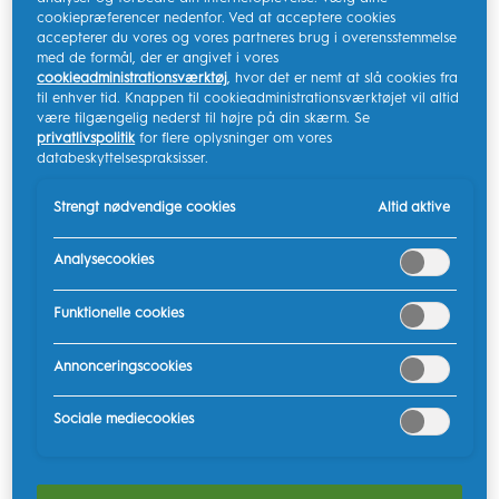
cookiepræferencer nedenfor. Ved at acceptere cookies
Børns tænder bliver dannet, inden de bliver født. Så
accepterer du vores og vores partneres brug i overensstemmelse
med de formål, der er angivet i vores
tidligt som i 4-måneders alderen vil de første
cookieadministrationsværktøj
, hvor det er nemt at slå cookies fra
mælketænder vokse frem i munden. Alle 20
til enhver tid. Knappen til cookieadministrationsværktøjet vil altid
mælketænder er normalt vokset frem, når barnet fylder
være tilgængelig nederst til højre på din skærm. Se
privatlivspolitik
for flere oplysninger om vores
3 år, selvom hastigheden og rækkefølgen varierer.
databeskyttelsespraksisser.
De blivende tænder begynder at vokse frem i
Strengt nødvendige cookies
Altid aktive
seksårsalderen. Denne proces vil fortsætte, indtil
vedkommende er omkring 21 år. For at sikre børns
Analysecookies
mundhygiejne godt og livslange, sunde
mundplejevaner skal man følge disse primære
Funktionelle cookies
forebyggende foranstaltninger:
Annonceringscookies
• Begræns sukkerindtaget
for at forhindre caries.
Sociale mediecookies
• Sørg for, at dit barn får nok fluor,
enten gennem
drikkevandet eller som en behandling hos tandlægen,
for at styrke tandemaljen og forebygge caries. Dette