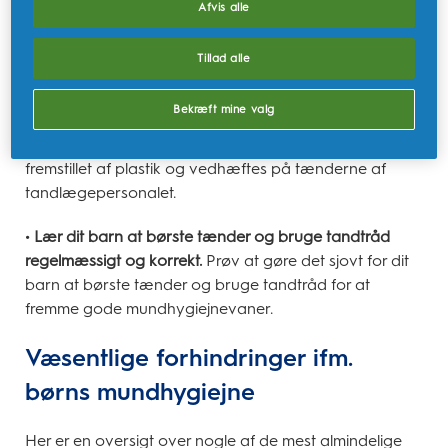
kan omfatte fluortilskud i områder, hvor drikkevandet
Afvis alle
ikke indeholder tilstrækkelige mængder fluor. Sørg for
at spørge din tandlæge om tilskud for at afgøre, om de
Tillad alle
er nødvendige.
Bekræft mine valg
• Overvej brug af tandforsegling.
Tandforsegling yder
et ekstra beskyttelseslag mod huller. Forseglingen er
fremstillet af plastik og vedhæftes på tænderne af
tandlægepersonalet.
• Lær dit barn at børste tænder og bruge tandtråd
regelmæssigt og korrekt.
Prøv at gøre det sjovt for dit
barn at børste tænder og bruge tandtråd for at
fremme gode mundhygiejnevaner.
Væsentlige forhindringer ifm.
børns mundhygiejne
Her er en oversigt over nogle af de mest almindelige