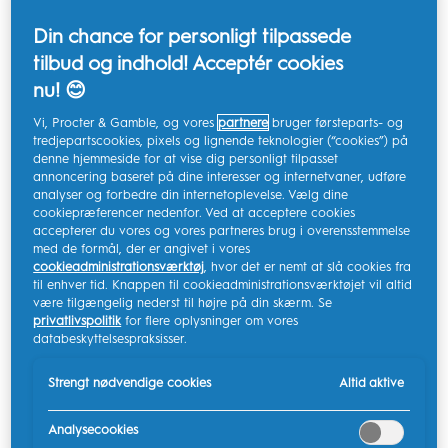
Din chance for personligt tilpassede
tilbud og indhold! Acceptér cookies
nu! 😊
Vi, Procter & Gamble, og vores
partnere
bruger førsteparts- og
tredjepartscookies, pixels og lignende teknologier (“cookies”) på
denne hjemmeside for at vise dig personligt tilpasset
annoncering baseret på dine interesser og internetvaner, udføre
analyser og forbedre din internetoplevelse. Vælg dine
cookiepræferencer nedenfor. Ved at acceptere cookies
accepterer du vores og vores partneres brug i overensstemmelse
med de formål, der er angivet i vores
cookieadministrationsværktøj
, hvor det er nemt at slå cookies fra
til enhver tid. Knappen til cookieadministrationsværktøjet vil altid
være tilgængelig nederst til højre på din skærm. Se
privatlivspolitik
for flere oplysninger om vores
databeskyttelsespraksisser.
Strengt nødvendige cookies
Altid aktive
Hvad er fordelene ved en elektrisk tandbørste?
Analysecookies