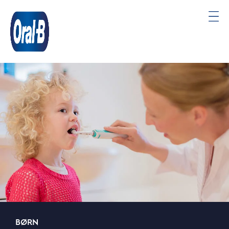
Oral-
B
Startside
BØRN