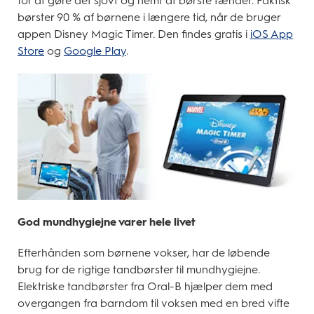
for at gøre det sjovt og nemt at børste tænder. Faktisk
børster 90 % af børnene i længere tid, når de bruger
appen Disney Magic Timer. Den findes gratis i
iOS App
Store
og
Google Play
.
God mundhygiejne varer hele livet
Efterhånden som børnene vokser, har de løbende
brug for de rigtige tandbørster til mundhygiejne.
Elektriske tandbørster fra Oral-B hjælper dem med
overgangen fra barndom til voksen med en bred vifte