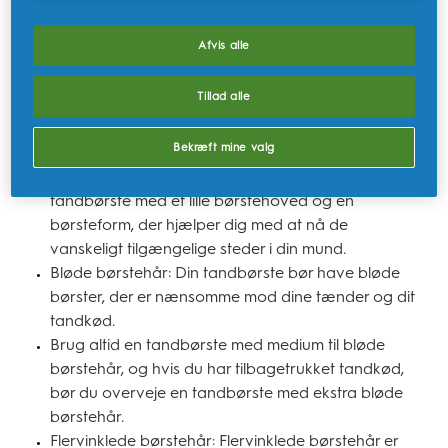
man skal købe en tandbørste, og det gør det
vanskeligt at vide, hvad man skal se efter. Et godt sted
Afvis alle
at starte er at bede din tandlæge eller tandplejer om at
anbefale en.
Tillad alle
Derudover er der nogle generelle ting, du skal se efter:
Bekræft mine valg
Lille børstehoved og velformede børster: Vælg en
tandbørste med et lille børstehoved og en
børsteform, der hjælper dig med at nå de
vanskeligt tilgængelige steder i din mund.
Bløde børstehår: Din tandbørste bør have bløde
børster, der er nænsomme mod dine tænder og dit
tandkød.
Brug altid en tandbørste med medium til bløde
børstehår, og hvis du har tilbagetrukket tandkød,
bør du overveje en tandbørste med ekstra bløde
børstehår.
Flervinklede børstehår: Flervinklede børstehår er