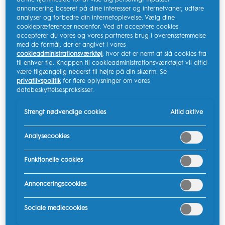
tandtråd.
annoncering baseret på dine interesser og internetvaner, udføre
analyser og forbedre din internetoplevelse. Vælg dine
Brug af de rigtige tandbørstehår kan gøre din daglige
cookiepræferencer nedenfor. Ved at acceptere cookies
tandplejerutine til en større nydelse — og mere effektiv.
accepterer du vores og vores partneres brug i overensstemmelse
med de formål, der er angivet i vores
cookieadministrationsværktøj
, hvor det er nemt at slå cookies fra
En tandbørste er personlig, og det er derfor, de fås i en
til enhver tid. Knappen til cookieadministrationsværktøjet vil altid
række forskellige størrelser og former. Hvis du har en
være tilgængelig nederst til højre på din skærm. Se
privatlivspolitik
for flere oplysninger om vores
stor mund, foretrækker du måske et tandbørstehoved i
databeskyttelsespraksisser.
fuld størrelse. Hvis du har en lille mund, så vælg et
kompakt tandbørstehoved. Og nogle voksne
Strengt nødvendige cookies
Altid aktive
foretrækker endda tandbørster i børnestørrelse, fordi
de synes, de er nemmere at børste bagsiden af
Analysecookies
kindtænderne med.
Funktionelle cookies
Valg af tandbørste baseret på
børstehår
Annonceringscookies
Sociale mediecookies
Hvordan vælger du en tandbørste? Somme tider er det
ikke så nemt. Der er en masse at vælge imellem, når