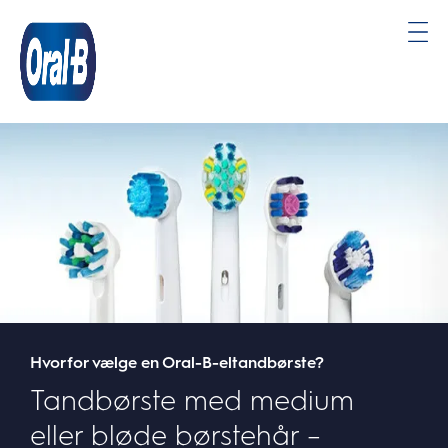
Oral-
B
Startside
Hvorfor vælge en Oral-B-eltandbørste?
Tandbørste med medium
eller bløde børstehår –