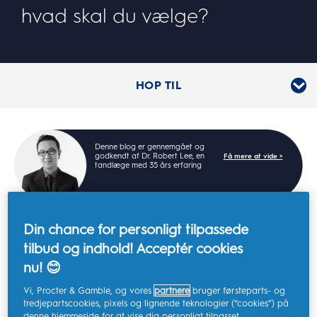
hvad skal du vælge?
HOP TIL
Denne blog er gennemgået og
godkendt af Dr. Robert Lee, en
Få mere at vide >
tandlæge med 35 års erfaring
Din chance for personligt tilpassede
tilbud og indhold! Acceptér cookies
Når det kommer til mundhygiejne, er vedholdenhed
nu! 😊
alfa og omega. Den allervigtigste del af god
mundhygiejne er at efterleve en fast rutine med
Vi, Procter & Gamble, og vores
partnere
bruger førsteparts- og
tandbørstning to gange om dagen og daglig brug af
tredjepartscookies, pixels og lignende teknologier (“cookies”) på
denne hjemmeside for at vise dig personligt tilpasset