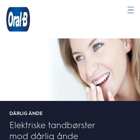
Oral-
B
Startside
DÅRLIG ÅNDE
Elektriske tandbørster
mod dårlig ånde