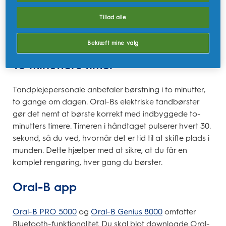
tandlægeværktøj og har små, runde børstehoveder,
der omkranser hver tand for at komme dybt mellem
Tillad alle
tænderne og fjerne mere utilgængelig plak end en
almindelig manuel tandbørste.
Bekræft mine valg
To minutters timer
Tandplejepersonale anbefaler børstning i to minutter,
to gange om dagen. Oral-Bs elektriske tandbørster
gør det nemt at børste korrekt med indbyggede to-
minutters timere. Timeren i håndtaget pulserer hvert 30.
sekund, så du ved, hvornår det er tid til at skifte plads i
munden. Dette hjælper med at sikre, at du får en
komplet rengøring, hver gang du børster.
Oral-B app
Oral-B PRO 5000
og
Oral-B Genius 8000
omfatter
Bluetooth-funktionalitet. Du skal blot downloade Oral-