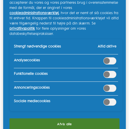
accepterer du vores og vores partneres brug i overensstemmelse
med de formål, der er angivet i vores
Flere bevægelser
cookieadministrationsværktøj
, hvor det er nemt at slå cookies fra
til enhver tid. Knappen til cookieadministrationsværktøjet vil altid
være tilgængelig nederst til højre på din skærm. Se
Oral-Bs elektriske tandbørster leverer op til 48.800
privatlivspolitik
for flere oplysninger om vores
bevægelser i minuttet, mens en almindelig manuel
databeskyttelsespraksisser.
tandbørste kun kan levere 300-600 bevægelser i
Strengt nødvendige cookies
Altid aktive
minuttet. Det betyder, at du får bedre
plakfjernelse med
en elektrisk tandbørste
.
Analysecookies
Overlegen teknologi
Funktionelle cookies
Den unikke Oral-B 3D Cleaning Action svinger, roterer
Annonceringscookies
og pulserer for at nedbryde og fjerne 100% mere plak
end en almindelig manuel tandbørste.
Sociale mediecookies
Tandlægeinspireret børstehoved
Oral-Bs elektriske tandbørster er inspireret af
Afvis alle