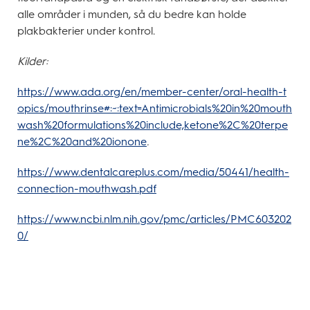
alle områder i munden, så du bedre kan holde
plakbakterier under kontrol.
Kilder:
https://www.ada.org/en/member-center/oral-health-t
opics/mouthrinse#:~:text=Antimicrobials%20in%20mouth
wash%20formulations%20include,ketone%2C%20terpe
ne%2C%20and%20ionone
.
https://www.dentalcareplus.com/media/50441/health-
connection-mouthwash.pdf
https://www.ncbi.nlm.nih.gov/pmc/articles/PMC603202
0/