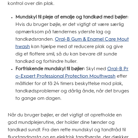
kontrol over din plak.
Mundskyl til pleje af emalje og tandkød med bøjler:
Hvis du bruger bøjle, er det vigtigt at være særlig
opmærksom på tændernes yderste lag og
tandkødsranden.
Oral-B Gum & Enamel Care Mout
hwash
kan hjælpe med at reducere plak og give
dig et flottere smil, så du kan bevare dit sunde
tandkød og forhindre huller.
Forfriskende mundskyl til bøjler:
Skyl med
Oral-B Pr
o-Expert Professional Protection Mouthwash
efter
måltider for at få 24 timers beskyttelse mod plak,
tandkødsproblemer og dårlig ånde, når det bruges
to gange om dagen.
Når du bruger bøjler, er det vigtigt at opretholde en
god mundplejerutine, der holder dine tænder og
tandkød sundt. Fra den rette mundskyl og tandtråd til
fluortandpasta og en elektrisk tandbørste, der dækker