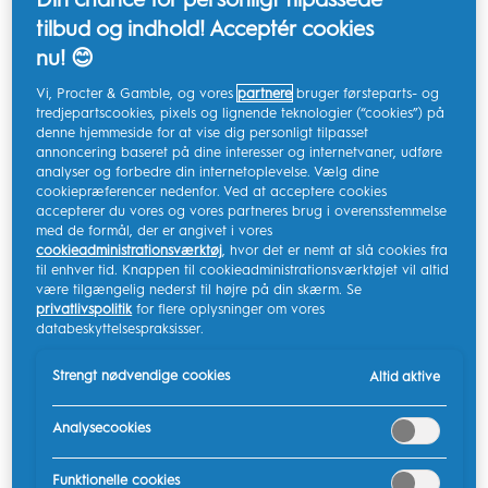
det hjælpe med at fornedre din daglige
tilbud og indhold! Acceptér cookies
mundplejerutine, bekæmpe dårlige ånde og forhindre
nu! 😊
karies på områder, som er svære at nå med en
almindelig tandbørste.
Vi, Procter & Gamble, og vores
partnere
bruger førsteparts- og
tredjepartscookies, pixels og lignende teknologier (“cookies”) på
denne hjemmeside for at vise dig personligt tilpasset
Types of Braces
annoncering baseret på dine interesser og internetvaner, udføre
analyser og forbedre din internetoplevelse. Vælg dine
cookiepræferencer nedenfor. Ved at acceptere cookies
I dag findes findes der flere former for bøjler end
accepterer du vores og vores partneres brug i overensstemmelse
nogensinde før, så tag en snak med din tandlæge, så I
med de formål, der er angivet i vores
sammen kan finde den bedste løsning til dig:
cookieadministrationsværktøj
, hvor det er nemt at slå cookies fra
til enhver tid. Knappen til cookieadministrationsværktøjet vil altid
være tilgængelig nederst til højre på din skærm. Se
Metalbøjler:
Her får du den mest traditionelle type,
privatlivspolitik
for flere oplysninger om vores
og den giver også børn mulighed for a tilpasse
databeskyttelsespraksisser.
deres metalbøjler med farvede bånd, og så er det
endda endda den billigste løsning.
Strengt nødvendige cookies
Altid aktive
Keramiske bøjler:
Tand-farvede eller klare bøjler og
tråd gør denne form for bøjler mere usynlige. De
Analysecookies
har dog tendens til at blive mere misfarvede, hvis
de ikke plejes korrekt.
Funktionelle cookies