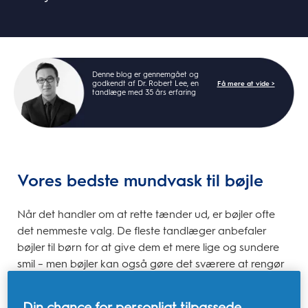
Denne blog er gennemgået og
godkendt af Dr. Robert Lee, en
Få mere at vide >
tandlæge med 35 års erfaring
Vores bedste mundvask til bøjle
Når det handler om at rette tænder ud, er bøjler ofte
det nemmeste valg. De fleste tandlæger anbefaler
bøjler til børn for at give dem et mere lige og sundere
smil – men bøjler kan også gøre det sværere at rengør
mellem tænder, fordi der akn komme tråd og andre
ting imellem. Hvis du begynder at bruge mundskyl, kan
Din chance for personligt tilpassede